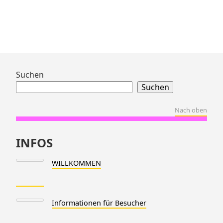
Zum
Suchen
Footer
Suchen
springen
Nach oben
INFOS
WILLKOMMEN
Informationen für Besucher