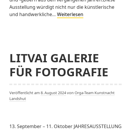
Ausstellung würdigt nicht nur die künstlerische
K
und handwerkliche…
Weiterlesen
hoch
3
im
Heilig-
Geist-
LITVAI GALERIE
Stadel
FÜR FOTOGRAFIE
Veröffentlicht am
8. August 2024
von
Orga-Team Kunstnacht
Landshut
13. September – 11. Oktober JAHRESAUSSTELLUNG