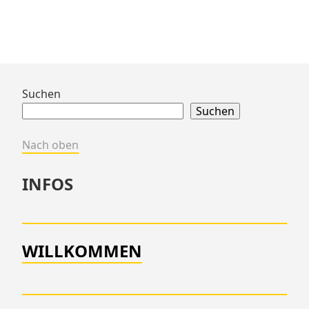
Zum
Suchen
Footer
Suchen
springen
Nach oben
INFOS
WILLKOMMEN